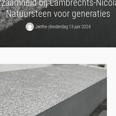
zaamheid bij Lambrechts-Nicol
Natuursteen voor generaties
Janthe
-
donderdag 13 juni 2024