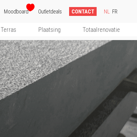
Moodboard
Outletdeals
CONTACT
NL
FR
Terras
Plaatsing
Totaalrenovatie