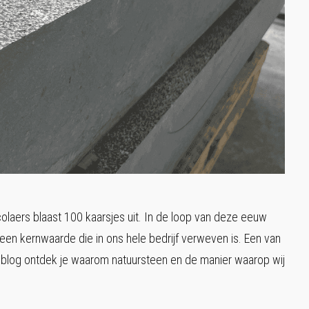
colaers blaast 100 kaarsjes uit. In de loop van deze eeuw
en kernwaarde die in ons hele bedrijf verweven is. Een van
blog ontdek je waarom natuursteen en de manier waarop wij