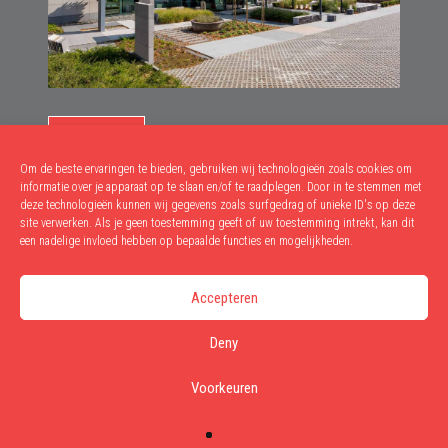
SHOWROOM
dinsdag - vrijdag: 10u-12u & 13u-18u
Om de beste ervaringen te bieden, gebruiken wij technologieën zoals cookies om
informatie over je apparaat op te slaan en/of te raadplegen. Door in te stemmen met
zaterdag: 10u-17u
deze technologieën kunnen wij gegevens zoals surfgedrag of unieke ID's op deze
site verwerken. Als je geen toestemming geeft of uw toestemming intrekt, kan dit
AFHALINGEN
een nadelige invloed hebben op bepaalde functies en mogelijkheden.
dinsdag - vrijdag: 9u-12u & 13u-17u30
Accepteren
zaterdag: 9u-12u
Deny
Privacy
Cookies
Voorkeuren
Disclaimer
Design by MAGIX