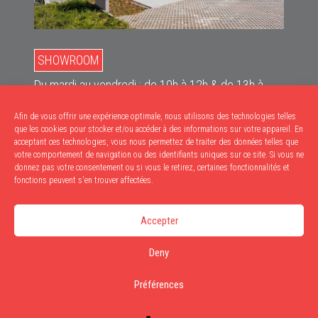
SHOWROOM
Du mardi au vendredi : de 10h à 12h & de 13h à
18h
Afin de vous offrir une expérience optimale, nous utilisons des technologies telles
Le samedi : de 10h à 17h
que les cookies pour stocker et/ou accéder à des informations sur votre appareil. En
acceptant ces technologies, vous nous permettez de traiter des données telles que
RETRAITS
votre comportement de navigation ou des identifiants uniques sur ce site. Si vous ne
donnez pas votre consentement ou si vous le retirez, certaines fonctionnalités et
Du mardi au vendredi : de 9h à 12h & de 13h à
fonctions peuvent s'en trouver affectées.
17h30
Accepter
Le samedi : de 9h à 12h
Deny
Privacy
Cookies
Préférences
Disclaimer
Design by MAGIX