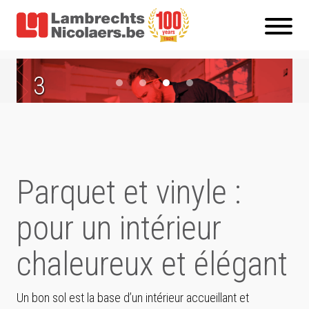
1
2
3
4
Fabricants belges, un savoir-
Une combinaison parfaite de
Conseils d'experts et
Résistant à l'usure et conçu
faire d'exception
chaleur et de confort
installation par nos propres
pour un usage quotidien
artisans
Parquet et vinyle :
pour un intérieur
chaleureux et élégant
Un bon sol est la base d’un intérieur accueillant et