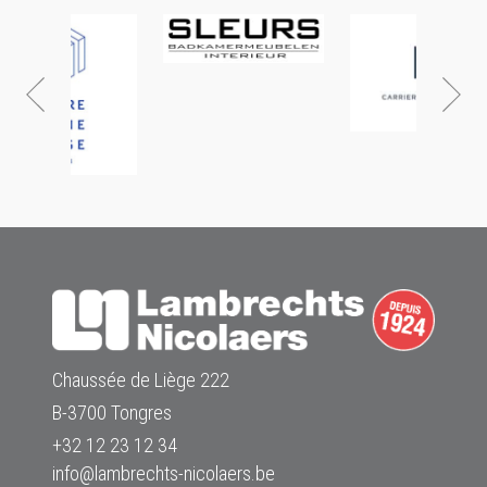
Chaussée de Liège 222
B-3700 Tongres
+32 12 23 12 34
info@lambrechts-nicolaers.be