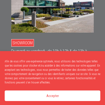
SHOWROOM
Du mardi au vendredi : de 10h à 12h & de 13h à
18h
Afin de vous offrir une expérience optimale, nous utilisons des technologies telles
Le samedi : de 10h à 17h
que les cookies pour stocker et/ou accéder à des informations sur votre appareil. En
acceptant ces technologies, vous nous permettez de traiter des données telles que
RETRAITS
votre comportement de navigation ou des identifiants uniques sur ce site. Si vous ne
donnez pas votre consentement ou si vous le retirez, certaines fonctionnalités et
Du mardi au vendredi : de 9h à 12h & de 13h à
fonctions peuvent s'en trouver affectées.
17h30
Accepter
Le samedi : de 9h à 12h