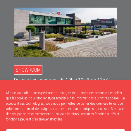
SHOWROOM
Du mardi au vendredi : de 10h à 12h & de 13h à
18h
Afin de vous offrir une expérience optimale, nous utilisons des technologies telles
Le samedi : de 10h à 17h
que les cookies pour stocker et/ou accéder à des informations sur votre appareil. En
acceptant ces technologies, vous nous permettez de traiter des données telles que
RETRAITS
votre comportement de navigation ou des identifiants uniques sur ce site. Si vous ne
donnez pas votre consentement ou si vous le retirez, certaines fonctionnalités et
Du mardi au vendredi : de 9h à 12h & de 13h à
fonctions peuvent s'en trouver affectées.
17h30