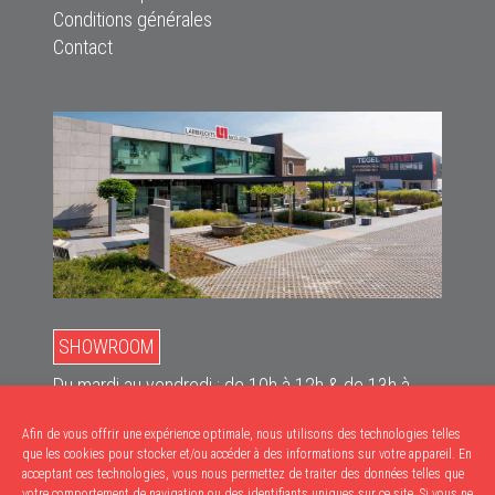
Conditions générales
Contact
SHOWROOM
Du mardi au vendredi : de 10h à 12h & de 13h à
18h
Afin de vous offrir une expérience optimale, nous utilisons des technologies telles
Le samedi : de 10h à 17h
que les cookies pour stocker et/ou accéder à des informations sur votre appareil. En
acceptant ces technologies, vous nous permettez de traiter des données telles que
RETRAITS
votre comportement de navigation ou des identifiants uniques sur ce site. Si vous ne