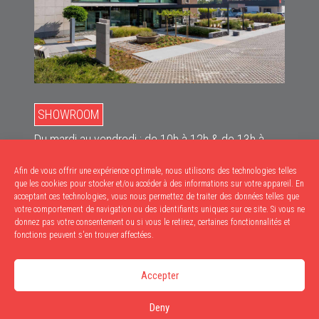
SHOWROOM
Du mardi au vendredi : de 10h à 12h & de 13h à
18h
Afin de vous offrir une expérience optimale, nous utilisons des technologies telles
Le samedi : de 10h à 17h
que les cookies pour stocker et/ou accéder à des informations sur votre appareil. En
acceptant ces technologies, vous nous permettez de traiter des données telles que
RETRAITS
votre comportement de navigation ou des identifiants uniques sur ce site. Si vous ne
donnez pas votre consentement ou si vous le retirez, certaines fonctionnalités et
Du mardi au vendredi : de 9h à 12h & de 13h à
fonctions peuvent s'en trouver affectées.
17h30
Accepter
Le samedi : de 9h à 12h
Deny
Privacy